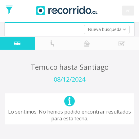
Fecha
de
en
Vuelta (opcional)
Ida
Fecha
de
Nueva búsqueda
Vuelta
Temuco hasta Santiago
08/12/2024
Lo sentimos. No hemos podido encontrar resultados
para esta fecha.