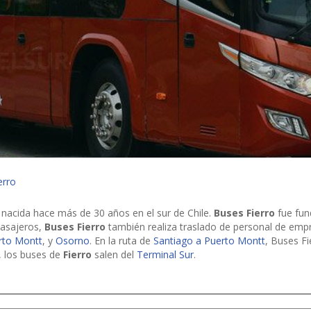
erro
nacida hace más de 30 años en el sur de Chile.
Buses Fierro
fue fun
pasajeros,
Buses Fierro
también realiza traslado de personal de emp
rto Montt
, y
Osorno
. En la ruta de
Santiago a Puerto Montt
, Buses F
, los buses de
Fierro
salen del
Terminal Sur
.