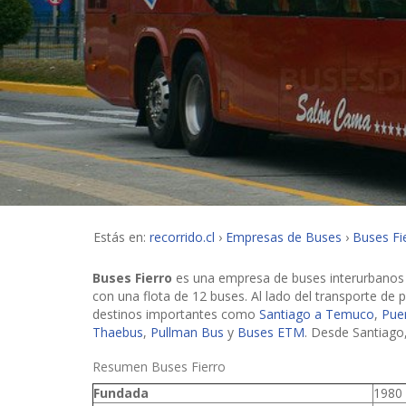
Estás en:
recorrido.cl
Empresas de Buses
Buses Fi
Buses Fierro
es una empresa de buses interurbanos 
con una flota de 12 buses. Al lado del transporte de 
destinos importantes como
Santiago a Temuco
,
Pue
Thaebus
,
Pullman Bus
y
Buses ETM
. Desde Santiago
Resumen Buses Fierro
Fundada
1980