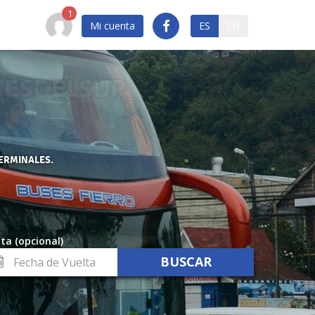
Mi cuenta
ES
EN
TERMINALES.
ta (opcional)
cha
lta