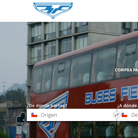
COMPRA PAS
¿De dónde partes?
¿A dónde 
*
*
Origen
Destino