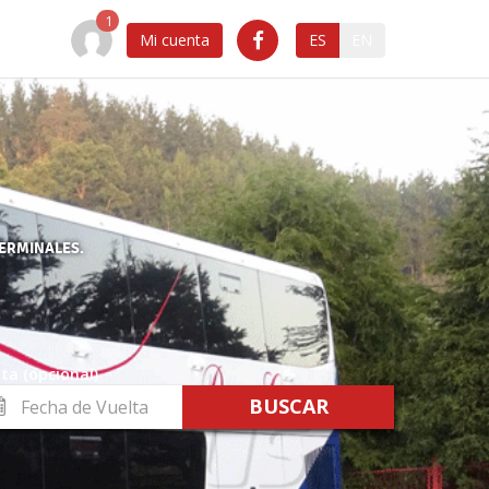
Mi cuenta
ES
EN
TERMINALES.
ta (opcional)
cha
lta