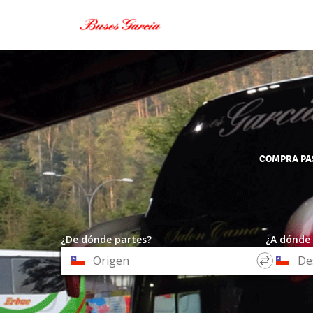
COMPRA PAS
¿De dónde partes?
¿A dónde 
*
*
Origen
Destino