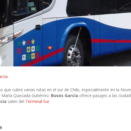
rcía
 que cubre varias rutas en el sur de Chile, especialmente en la Nove
y María Quezada Gutiérrez.
Buses García
ofrece pasajes a las ciuda
rcía
salen del
Terminal Sur
.
a