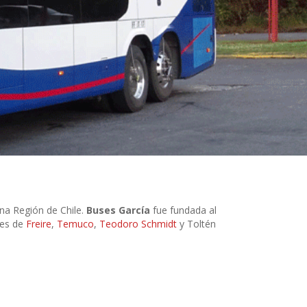
na Región de Chile.
Buses García
fue fundada al
des de
Freire
,
Temuco
,
Teodoro Schmidt
y Toltén