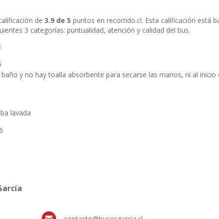
alificación de
3.9 de 5
puntos en recorrido.cl. Esta calificación está
ientes 3 categorías: puntualidad, atención y calidad del bus.
s
6
baño y no hay toalla absorbente para secarse las manos, ni al inicio d
aba lavada
6
García
contacto@busesgarcia.cl