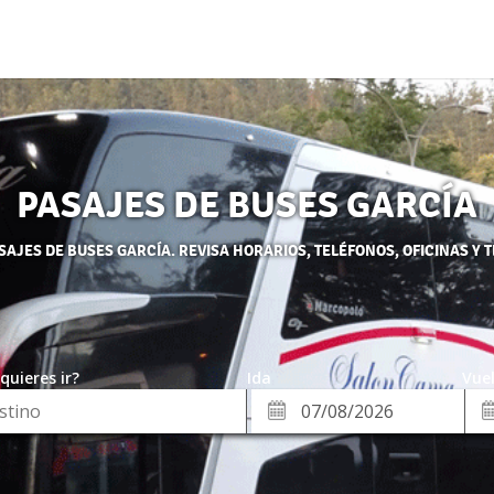
PASAJES DE BUSES GARCÍA
AJES DE BUSES GARCÍA. REVISA HORARIOS, TELÉFONOS, OFICINAS Y 
quieres ir?
Ida
Vuel
*
Fe
Fecha
de
de
Vue
Ida