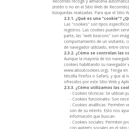
Recorrido recoge y almacena automáticame
(estén o no en el Sitio Web de Recorrido
búsquedas realizadas. Para que el Sitio W
¿Qué es una "cookie"? ¿Q
Las "cookies" son tipos específico
registros. Las cookies pueden servi
parte, las "web beacons" son imáge
comportamiento de un visitante, co
de navegador utilizado, entre otros
¿Cómo se controlan las c
Aunque la mayoría de los navegad
cookies habilitando su navegador w
www.aboutcookies.org). Tenga en c
Mozilla Firefox o Safari), y que a
ofrecidos por este Sitio Web y Apli
¿Cómo utilizamos las coo
- Cookies técnicas: Se utilizan 
- Cookies funcionales: Son neces
- Cookies analíticas: Permiten 
son de su interés. Esto nos ay
información que buscan.
- Cookies sociales: Permiten pr
con widgets sociales en el sitio