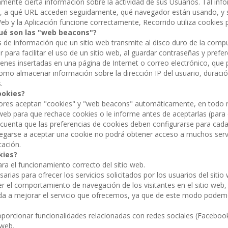
nte cierta información sobre la actividad de sus Usuarios. Tal info
), a qué URL acceden seguidamente, qué navegador están usando, y su
eb y la Aplicación funcione correctamente, Recorrido utiliza cookies p
ué son las "web beacons"?
s de información que un sitio web transmite al disco duro de la comp
r para facilitar el uso de un sitio web, al guardar contraseñas y pref
nes insertadas en una página de Internet o correo electrónico, que p
mo almacenar información sobre la dirección IP del usuario, duración
.
ookies?
ores aceptan "cookies" y "web beacons" automáticamente, en todo mo
eb para que rechace cookies o le informe antes de aceptarlas (para 
uenta que las preferencias de cookies deben configurarse para cada
l negarse a aceptar una cookie no podrá obtener acceso a muchos servi
cación.
kies?
para el funcionamiento correcto del sitio web.
arias para ofrecer los servicios solicitados por los usuarios del sitio
ver el comportamiento de navegación de los visitantes en el sitio web,
uda a mejorar el servicio que ofrecemos, ya que de este modo podem
oporcionar funcionalidades relacionadas con redes sociales (Facebook, 
 web.