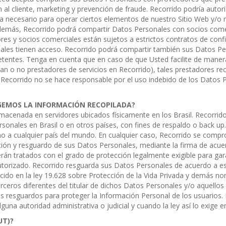
ón al cliente, marketing y prevención de fraude. Recorrido podría auto
necesario para operar ciertos elementos de nuestro Sitio Web y/o nue
. Además, Recorrido podrá compartir Datos Personales con socios co
es y socios comerciales están sujetos a estrictos contratos de confid
ales tienen acceso. Recorrido podrá compartir también sus Datos Per
entes. Tenga en cuenta que en caso de que Usted facilite de manera li
ean o no prestadores de servicios en Recorrido), tales prestadores re
d. Recorrido no se hace responsable por el uso indebido de los Datos
EMOS LA INFORMACIÓN RECOPILADA?
acenada en servidores ubicados físicamente en los Brasil. Recorrido
rsonales en Brasil o en otros países, con fines de respaldo o back u
ino a cualquier país del mundo. En cualquier caso, Recorrido se comp
ción y resguardo de sus Datos Personales, mediante la firma de acue
án tratados con el grado de protección legalmente exigible para gara
autorizado. Recorrido resguarda sus Datos Personales de acuerdo a e
cido en la ley 19.628 sobre Protección de la Vida Privada y demás no
eros diferentes del titular de dichos Datos Personales y/o aquellos t
os resguardos para proteger la Información Personal de los usuarios. L
una autoridad administrativa o judicial y cuando la ley así lo exige e
UT)?