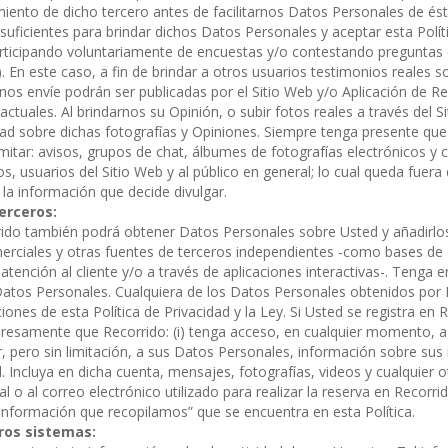
ento de dicho tercero antes de facilitarnos Datos Personales de ést
 suficientes para brindar dichos Datos Personales y aceptar esta Polít
rticipando voluntariamente de encuestas y/o contestando preguntas e
”). En este caso, a fin de brindar a otros usuarios testimonios reales 
os envíe podrán ser publicadas por el Sitio Web y/o Aplicación de Rec
ctuales. Al brindarnos su Opinión, o subir fotos reales a través del 
ad sobre dichas fotografías y Opiniones. Siempre tenga presente que
limitar: avisos, grupos de chat, álbumes de fotografías electrónicos y
 usuarios del Sitio Web y al público en general; lo cual queda fuera 
la información que decide divulgar.
erceros:
rrido también podrá obtener Datos Personales sobre Usted y añadirl
merciales y otras fuentes de terceros independientes -como bases de
atención al cliente y/o a través de aplicaciones interactivas-. Tenga
tos Personales. Cualquiera de los Datos Personales obtenidos por R
ones de esta Política de Privacidad y la Ley. Si Usted se registra en
presamente que Recorrido: (i) tenga acceso, en cualquier momento, a 
, pero sin limitación, a sus Datos Personales, información sobre sus 
Incluya en dicha cuenta, mensajes, fotografías, videos y cualquier otr
l o al correo electrónico utilizado para realizar la reserva en Recorri
 información que recopilamos” que se encuentra en esta Política.
ros sistemas: