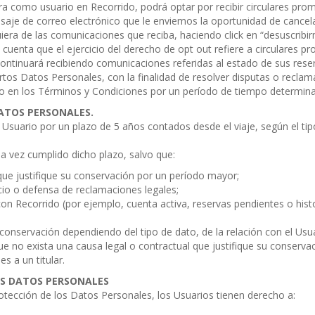
ra como usuario en Recorrido, podrá optar por recibir circulares pro
aje de correo electrónico que le enviemos la oportunidad de cancela
ra de las comunicaciones que reciba, haciendo click en “desuscribirme
 cuenta que el ejercicio del derecho de opt out refiere a circulares 
 continuará recibiendo comunicaciones referidas al estado de sus rese
tos Datos Personales, con la finalidad de resolver disputas o reclam
to en los Términos y Condiciones por un período de tiempo determina
DATOS PERSONALES.
suario por un plazo de 5 años contados desde el viaje, según el tipo 
 vez cumplido dicho plazo, salvo que:
 que justifique su conservación por un período mayor;
icio o defensa de reclamaciones legales;
on Recorrido (por ejemplo, cuenta activa, reservas pendientes o histor
conservación dependiendo del tipo de dato, de la relación con el Usuar
que no exista una causa legal o contractual que justifique su conserv
 a un titular.
US DATOS PERSONALES
tección de los Datos Personales, los Usuarios tienen derecho a: