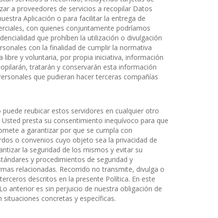
rizar a proveedores de servicios a recopilar Datos
stra Aplicación o para facilitar la entrega de
merciales, con quienes conjuntamente podríamos
encialidad que prohíben la utilización o divulgación
sonales con la finalidad de cumplir la normativa
bre y voluntaria, por propia iniciativa, información
copilarán, tratarán y conservarán esta información
 Personales que pudieran hacer terceras compañías
 puede reubicar estos servidores en cualquier otro
p. Usted presta su consentimiento inequívoco para que
romete a garantizar por que se cumpla con
rdos o convenios cuyo objeto sea la privacidad de
ntizar la seguridad de los mismos y evitar su
stándares y procedimientos de seguridad y
rmas relacionadas. Recorrido no transmite, divulga o
erceros descritos en la presente Política. En este
o anterior es sin perjuicio de nuestra obligación de
n situaciones concretas y específicas.