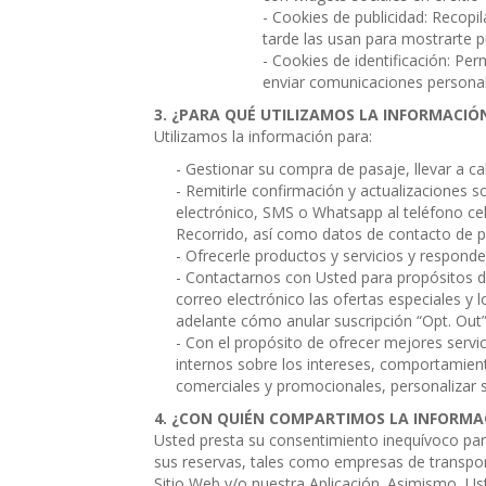
- Cookies de publicidad: Recopil
tarde las usan para mostrarte p
- Cookies de identificación: Per
enviar comunicaciones personal
¿PARA QUÉ UTILIZAMOS LA INFORMACIÓ
Utilizamos la información para:
- Gestionar su compra de pasaje, llevar a c
- Remitirle confirmación y actualizaciones s
electrónico, SMS o Whatsapp al teléfono cel
Recorrido, así como datos de contacto de p
- Ofrecerle productos y servicios y respond
- Contactarnos con Usted para propósitos de 
correo electrónico las ofertas especiales y 
adelante cómo anular suscripción “Opt. Out”
- Con el propósito de ofrecer mejores servi
internos sobre los intereses, comportamien
comerciales y promocionales, personalizar s
¿CON QUIÉN COMPARTIMOS LA INFORMA
Usted presta su consentimiento inequívoco par
sus reservas, tales como empresas de transpor
Sitio Web y/o nuestra Aplicación. Asimismo, Us