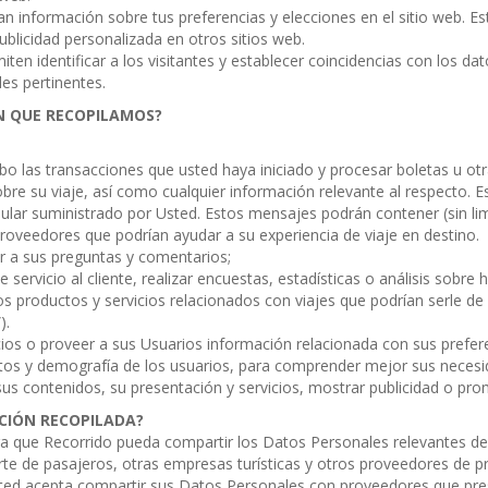
an información sobre tus preferencias y elecciones en el sitio web. Es
ublicidad personalizada en otros sitios web.
miten identificar a los visitantes y establecer coincidencias con los d
es pertinentes.
N QUE RECOPILAMOS?
abo las transacciones que usted haya iniciado y procesar boletas u ot
obre su viaje, así como cualquier información relevante al respecto. 
ular suministrado por Usted. Estos mensajes podrán contener (sin lim
roveedores que podrían ayudar a su experiencia de viaje en destino.
er a sus preguntas y comentarios;
servicio al cliente, realizar encuestas, estadísticas o análisis sobre
los productos y servicios relacionados con viajes que podrían serle d
).
cios o proveer a sus Usuarios información relacionada con sus prefer
tos y demografía de los usuarios, para comprender mejor sus necesida
us contenidos, su presentación y servicios, mostrar publicidad o pro
CIÓN RECOPILADA?
a que Recorrido pueda compartir los Datos Personales relevantes de
te de pasajeros, otras empresas turísticas y otros proveedores de p
ted acepta compartir sus Datos Personales con proveedores que prest