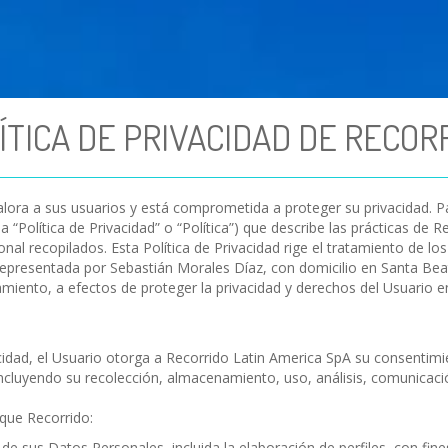
ÍTICA DE PRIVACIDAD DE RECOR
valora a sus usuarios y está comprometida a proteger su privacidad.
a “Política de Privacidad” o “Política”) que describe las prácticas de R
nal recopilados. Esta Política de Privacidad rige el tratamiento de l
, representada por Sebastián Morales Díaz, con domicilio en Santa Be
tamiento, a efectos de proteger la privacidad y derechos del Usuario
acidad, el Usuario otorga a Recorrido Latin America SpA su consentim
ncluyendo su recolección, almacenamiento, uso, análisis, comunicació
que Recorrido:
e sus Datos Personales, incluida la elaboración de perfiles, con fine