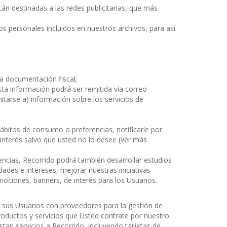
tán destinadas a las redes publicitarias, que más
atos personales incluidos en nuestros archivos, para así
ra documentación fiscal;
Esta información podrá ser remitida vía correo
itarse a) información sobre los servicios de
 hábitos de consumo o preferencias, notificarle por
e interés salvo que usted no lo desee (ver más
encias, Recorrido podrá también desarrollar estudios
des e intereses, mejorar nuestras iniciativas
mociones, banners, de interés para los Usuarios.
 sus Usuarios con proveedores para la gestión de
roductos y servicios que Usted contrate por nuestro
an servicios a Recorrido, incluyendo tarjetas de