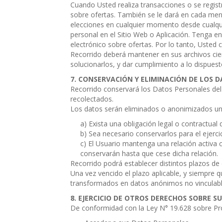
Cuando Usted realiza transacciones o se regist
sobre ofertas. También se le dará en cada mens
elecciones en cualquier momento desde cualquie
personal en el Sitio Web o Aplicación. Tenga en
electrónico sobre ofertas. Por lo tanto, Usted
Recorrido deberá mantener en sus archivos cier
solucionarlos, y dar cumplimiento a lo dispues
CONSERVACIÓN Y ELIMINACIÓN DE LOS 
Recorrido conservará los Datos Personales del U
recolectados.
Los datos serán eliminados o anonimizados una
a) Exista una obligación legal o contractual
b) Sea necesario conservarlos para el ejerc
c) El Usuario mantenga una relación activa c
conservarán hasta que cese dicha relación.
Recorrido podrá establecer distintos plazos de 
Una vez vencido el plazo aplicable, y siempre 
transformados en datos anónimos no vinculables
EJERCICIO DE OTROS DERECHOS SOBRE S
De conformidad con la Ley N° 19.628 sobre Pro