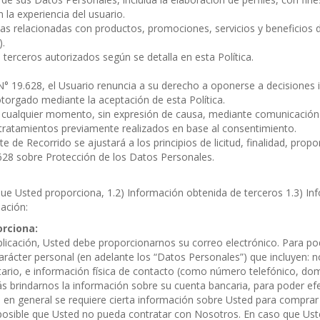
 la experiencia del usuario.
as relacionadas con productos, promociones, servicios y beneficios 
).
erceros autorizados según se detalla en esta Política.
 N° 19.628, el Usuario renuncia a su derecho a oponerse a decisiones 
otorgado mediante la aceptación de esta Política.
 cualquier momento, sin expresión de causa, mediante comunicación e
 tratamientos previamente realizados en base al consentimiento.
 de Recorrido se ajustará a los principios de licitud, finalidad, propo
.628 sobre Protección de los Datos Personales.
ue Usted proporciona, 1.2) Información obtenida de terceros 1.3) Inf
ación:
rciona:
Aplicación, Usted debe proporcionarnos su correo electrónico. Para po
rácter personal (en adelante los “Datos Personales”) que incluyen: 
tario, e información física de contacto (como número telefónico, domi
s brindarnos la información sobre su cuenta bancaria, para poder ef
 en general se requiere cierta información sobre Usted para comprar o
osible que Usted no pueda contratar con Nosotros. En caso que Uste