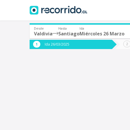
Desde
Hasta
Ida
Valdivia
Santiago
Miércoles 26 Marzo
¿De dónde partes?
¿A dón
Ida 26/03/2025
*
*
Valdivia
S
Origen
Destino