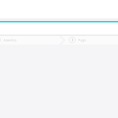
de quieres ir?
Ida
Vuelta
Asientos
Pago
*
Fec
antiago
Fecha
de
de
Vuel
Ida