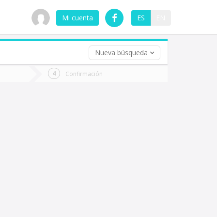
Mi cuenta
ES
EN
Nueva búsqueda
 (opcional)
Confirmación
ha
ta