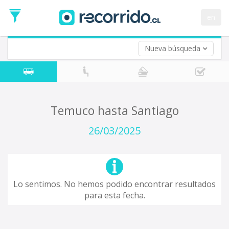
Fecha
de
en
Vuelta (opcional)
Ida
Fecha
de
Nueva búsqueda
Vuelta
Temuco hasta Santiago
26/03/2025
Lo sentimos. No hemos podido encontrar resultados
para esta fecha.