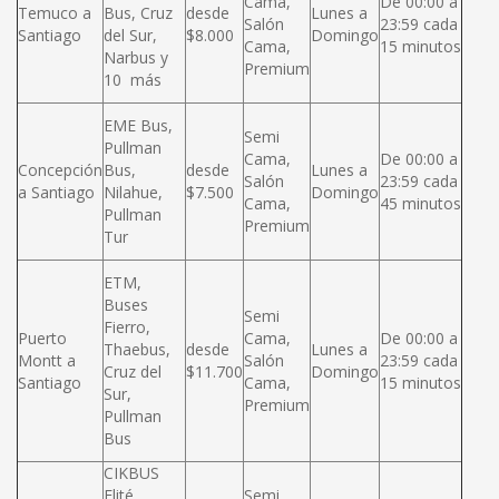
Cama,
De 00:00 a
Temuco a
Bus, Cruz
desde
Lunes a
Salón
23:59 cada
Santiago
del Sur,
$8.000
Domingo
Cama,
15 minutos
Narbus y
Premium
10 más
EME Bus,
Semi
Pullman
Cama,
De 00:00 a
Concepción
Bus,
desde
Lunes a
Salón
23:59 cada
a Santiago
Nilahue,
$7.500
Domingo
Cama,
45 minutos
Pullman
Premium
Tur
ETM,
Buses
Semi
Fierro,
Puerto
Cama,
De 00:00 a
Thaebus,
desde
Lunes a
Montt a
Salón
23:59 cada
Cruz del
$11.700
Domingo
Santiago
Cama,
15 minutos
Sur,
Premium
Pullman
Bus
CIKBUS
Elité,
Semi