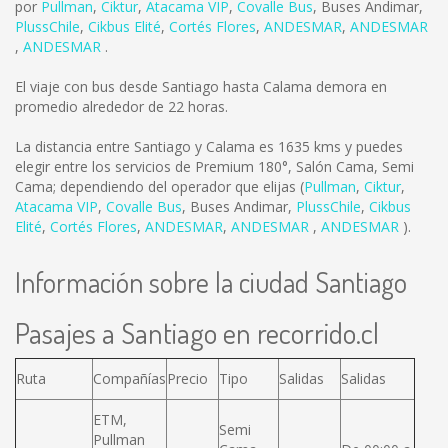
por
Pullman
,
Ciktur
,
Atacama VIP
,
Covalle Bus
,
Buses Andimar
,
PlussChile
,
Cikbus Elité
,
Cortés Flores
,
ANDESMAR
,
ANDESMAR
,
ANDESMAR
.
El viaje con bus desde Santiago hasta Calama demora en
promedio alrededor de 22 horas.
La distancia entre Santiago y Calama es
1635 kms
y puedes
elegir entre los servicios de Premium 180°, Salón Cama, Semi
Cama; dependiendo del operador que elijas (
Pullman
,
Ciktur
,
Atacama VIP
,
Covalle Bus
,
Buses Andimar
,
PlussChile
,
Cikbus
Elité
,
Cortés Flores
,
ANDESMAR
,
ANDESMAR
,
ANDESMAR
).
Información sobre la ciudad Santiago
Pasajes a Santiago en recorrido.cl
Ruta
Compañías
Precio
Tipo
Salidas
Salidas
ETM,
Semi
Pullman