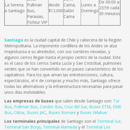
De 00:00 a
La Serena
Pullman
desde
Cama,
Lunes a
23:59 cada
a Santiago
Bus,
$12.000
Salón
Domingo
30 minutos
Paravias,
Cama
FIchtur VIP
Santiago
es la ciudad capital de Chile y cabecera de la Región
Metropolitana. La imponente cordillera de los Andes se alza
majestuosa a su alrededor, con sus cumbres nevadas, y
algunos cerros llegan hasta el propio centro de la ciudad. Este
es el caso de los cerros Santa Lucía y San Cristóbal, pulmones
verdes que se han convertido en un paseo característico de los
capitalinos. Para los que aman las entretenciones, cultura,
espectáculos, el ir de compras y mucho más, Santiago ofrece
todas las alternativas y la infraestructura necesarias para pasar
unos días inolvidables.
Las empresas de buses
que salen desde Santiago son:
Tur
Bus
,
Pullman Bus
,
Condor Bus
,
Cruz del Sur
,
Buses ETM
,
EME
Bus
,
Ciktur
,
Buses JAC
,
Buses Romani
y
Buses Nilahue
Los terminales principales
de Santiago son el
Terminal Sur
,
Terminal San Borja
,
Terminal Alameda
y el
Terminal Los